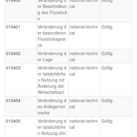
er Beschreibun
cal
g des Flurstück
s
010401
Veränderung d
national-techni
Gültig
er besonderen
cal
Flurstücksgren
ze
010402
Veränderung d
national-techni
Gültig
er Lage
cal
010403
Veränderung d
national-techni
Gültig
er tatsächliche
cal
n Nutzung mit
Änderung der
Wirtschaftsart
010404
Veränderung d
national-techni
Gültig
es Anliegerver
cal
merks
010405
Veränderung d
national-techni
Gültig
er tatsächliche
cal
n Nutzung ohn