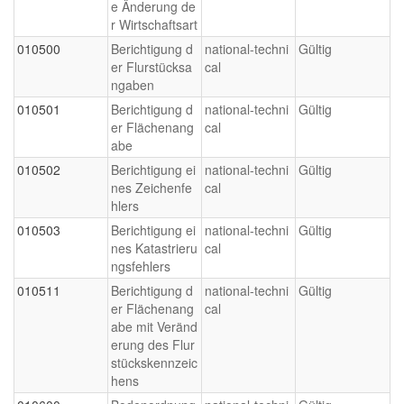
e Änderung de
r Wirtschaftsart
010500
Berichtigung d
national-techni
Gültig
er Flurstücksa
cal
ngaben
010501
Berichtigung d
national-techni
Gültig
er Flächenang
cal
abe
010502
Berichtigung ei
national-techni
Gültig
nes Zeichenfe
cal
hlers
010503
Berichtigung ei
national-techni
Gültig
nes Katastrieru
cal
ngsfehlers
010511
Berichtigung d
national-techni
Gültig
er Flächenang
cal
abe mit Veränd
erung des Flur
stückskennzeic
hens