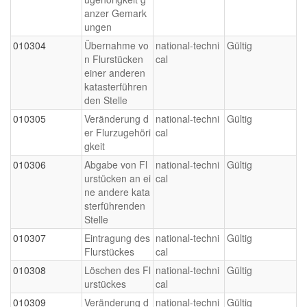
anzer Gemark
ungen
010304
Übernahme vo
national-techni
Gültig
n Flurstücken
cal
einer anderen
katasterführen
den Stelle
010305
Veränderung d
national-techni
Gültig
er Flurzugehöri
cal
gkeit
010306
Abgabe von Fl
national-techni
Gültig
urstücken an ei
cal
ne andere kata
sterführenden
Stelle
010307
Eintragung des
national-techni
Gültig
Flurstückes
cal
010308
Löschen des Fl
national-techni
Gültig
urstückes
cal
010309
Veränderung d
national-techni
Gültig