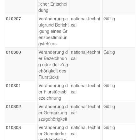
licher Entschei
dung
010207
Veränderung a
national-techni
Gültig
ufgrund Bericht
cal
igung eines Gr
enzbestimmun
gsfehlers
010300
Veränderung d
national-techni
Gültig
er Bezeichnun
cal
g oder der Zug
ehörigkeit des
Flurstücks
010301
Veränderung d
national-techni
Gültig
er Flurstücksb
cal
ezeichnung
010302
Veränderung d
national-techni
Gültig
er Gemarkung
cal
szugehörigkeit
010303
Veränderung d
national-techni
Gültig
er Gemeindez
cal
ugehörigkeit g