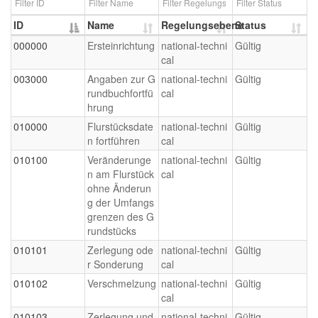
ID
Name
Regelungsebene
Status
000000
Ersteinrichtung
national-techni
Gültig
cal
003000
Angaben zur G
national-techni
Gültig
rundbuchfortfü
cal
hrung
010000
Flurstücksdate
national-techni
Gültig
n fortführen
cal
010100
Veränderunge
national-techni
Gültig
n am Flurstück
cal
ohne Änderun
g der Umfangs
grenzen des G
rundstücks
010101
Zerlegung ode
national-techni
Gültig
r Sonderung
cal
010102
Verschmelzung
national-techni
Gültig
cal
010103
Zerlegung und
national-techni
Gültig