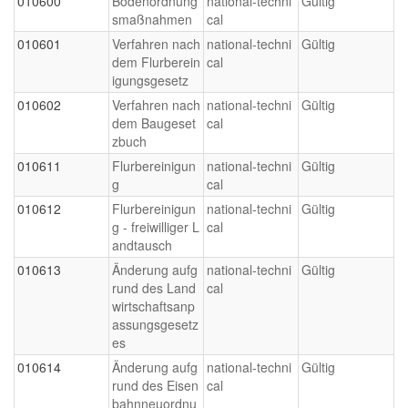
010600
Bodenordnung
national-techni
Gültig
smaßnahmen
cal
010601
Verfahren nach
national-techni
Gültig
dem Flurberein
cal
igungsgesetz
010602
Verfahren nach
national-techni
Gültig
dem Baugeset
cal
zbuch
010611
Flurbereinigun
national-techni
Gültig
g
cal
010612
Flurbereinigun
national-techni
Gültig
g - freiwilliger L
cal
andtausch
010613
Änderung aufg
national-techni
Gültig
rund des Land
cal
wirtschaftsanp
assungsgesetz
es
010614
Änderung aufg
national-techni
Gültig
rund des Eisen
cal
bahnneuordnu