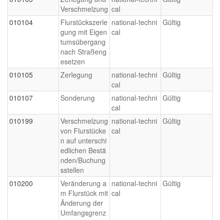
Verschmelzung
cal
010104
Flurstückszerle
national-techni
Gültig
gung mit Eigen
cal
tumsübergang
nach Straßeng
esetzen
010105
Zerlegung
national-techni
Gültig
cal
010107
Sonderung
national-techni
Gültig
cal
010199
Verschmelzung
national-techni
Gültig
von Flurstücke
cal
n auf unterschi
edlichen Bestä
nden/Buchung
sstellen
010200
Veränderung a
national-techni
Gültig
m Flurstück mit
cal
Änderung der
Umfangsgrenz