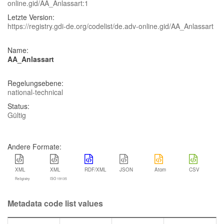
online.gid/AA_Anlassart:1
Letzte Version:
https://registry.gdi-de.org/codelist/de.adv-online.gid/AA_Anlassart
Name:
AA_Anlassart
Regelungsebene:
national-technical
Status:
Gültig
Andere Formate:
XML
XML
RDF/XML
JSON
Atom
CSV
Re3gistry
ISO 19135
Metadata code list values