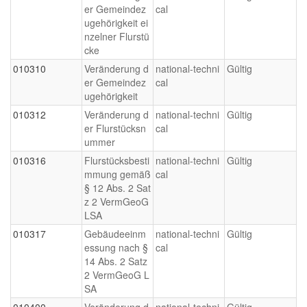
er Gemeindez
cal
ugehörigkeit ei
nzelner Flurstü
cke
010310
Veränderung d
national-techni
Gültig
er Gemeindez
cal
ugehörigkeit
010312
Veränderung d
national-techni
Gültig
er Flurstücksn
cal
ummer
010316
Flurstücksbesti
national-techni
Gültig
mmung gemäß
cal
§ 12 Abs. 2 Sat
z 2 VermGeoG
LSA
010317
Gebäudeeinm
national-techni
Gültig
essung nach §
cal
14 Abs. 2 Satz
2 VermGeoG L
SA
010400
Veränderung d
national-techni
Gültig