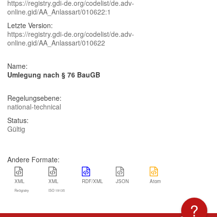
https://registry.gdi-de.org/codelist/de.adv-
online.gid/AA_Anlassart/010622:1
Letzte Version:
https://registry.gdi-de.org/codelist/de.adv-
online.gid/AA_Anlassart/010622
Name:
Umlegung nach § 76 BauGB
Regelungsebene:
national-technical
Status:
Gültig
Andere Formate:
XML
XML
RDF/XML
JSON
Atom
Re3gistry
ISO 19135
?