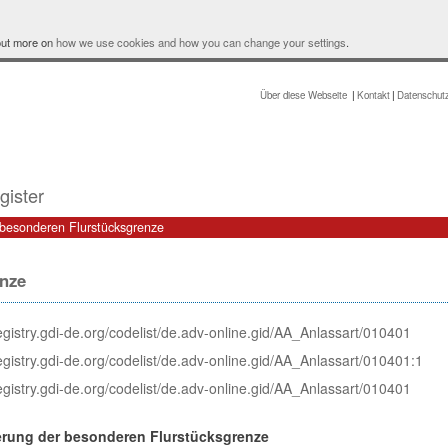
 out more on
how we use cookies and how you can change your settings
.
Über diese Webseite
Kontakt
Datenschut
gister
besonderen Flurstücksgrenze
enze
registry.gdi-de.org/codelist/de.adv-online.gid/AA_Anlassart/010401
registry.gdi-de.org/codelist/de.adv-online.gid/AA_Anlassart/010401:1
registry.gdi-de.org/codelist/de.adv-online.gid/AA_Anlassart/010401
rung der besonderen Flurstücksgrenze