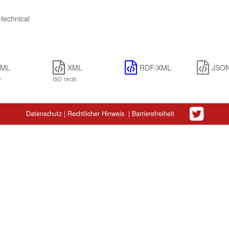
-technical
XML
XML
RDF/XML
JSO
y
ISO 19135
Datenschutz
|
Rechtlicher Hinweis
|
Barrierefreiheit