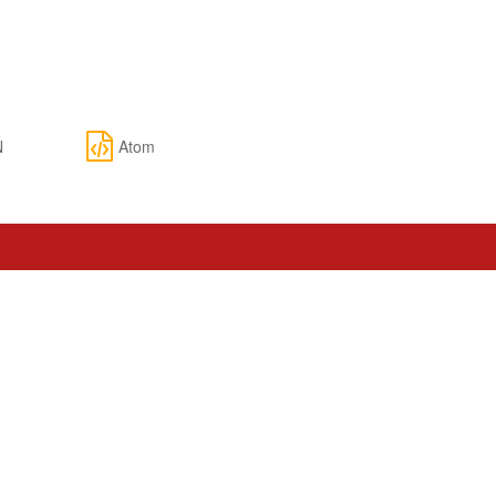
N
Atom