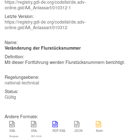
https://registry.gdi-de.org/codelist/de.adv-
online.gid/AA_Anlassart/010312:1
Letzte Version:
https://registry.gdi-de.org/codelist/de.adv-
online.gid/AA_Anlassart/010312
Name:
Veränderung der Flurstücksnummer
Definition:
Mit dieser Fortführung werden Flurstücksnummern berichtigt.
Regelungsebene:
national-technical
Status:
Gültig
Andere Formate:
XML
XML
RDF/XML
JSON
Atom
Re3gistry
ISO 19135