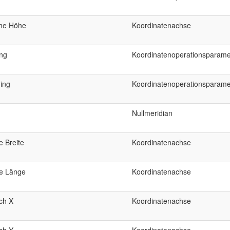
che Höhe
Koordinatenachse
ing
Koordinatenoperationsparame
ing
Koordinatenoperationsparame
Nullmeridian
e Breite
Koordinatenachse
e Länge
Koordinatenachse
ch X
Koordinatenachse