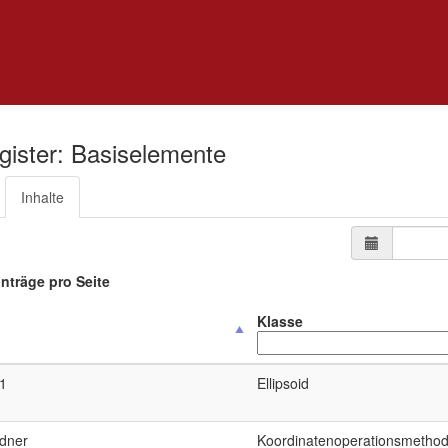
ister: Basiselemente
Inhalte
nträge pro Seite
Klasse
1
Ellipsoid
ldner
Koordinatenoperationsmetho