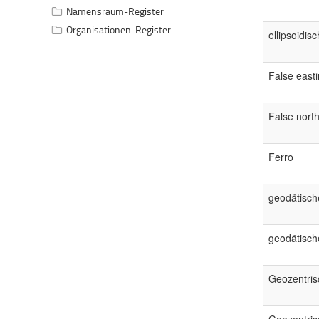
Namensraum-Register
Organisationen-Register
ellipsoidis
False east
False north
Ferro
geodätisch
geodätisch
Geozentris