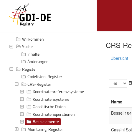
Willkommen
CRS-Reg
Suche
Inhalte
Übersicht
Änderungen
Register
Codelisten-Register
Ei
CRS-Register
Koordinatenreferenzsysteme
Koordinatensysteme
Name
Geodätische Daten
Bessel 184
Koordinatenoperationen
Basiselemente
Monitoring-Register
Cassini So