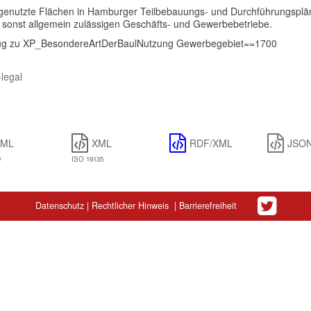
genutzte Flächen in Hamburger Teilbebauungs- und Durchführungspläne
r sonst allgemein zulässigen Geschäfts- und Gewerbebetriebe.
ug zu XP_BesondereArtDerBaulNutzung Gewerbegebiet==1700
-legal
XML
XML
RDF/XML
JSO
y
ISO 19135
Datenschutz
|
Rechtlicher Hinweis
|
Barrierefreiheit