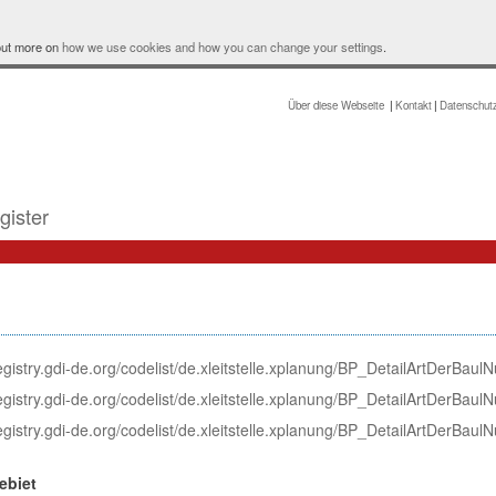
 out more on
how we use cookies and how you can change your settings
.
Über diese Webseite
Kontakt
Datenschut
gister
registry.gdi-de.org/codelist/de.xleitstelle.xplanung/BP_DetailArtDerBau
registry.gdi-de.org/codelist/de.xleitstelle.xplanung/BP_DetailArtDerBau
registry.gdi-de.org/codelist/de.xleitstelle.xplanung/BP_DetailArtDerBau
ebiet