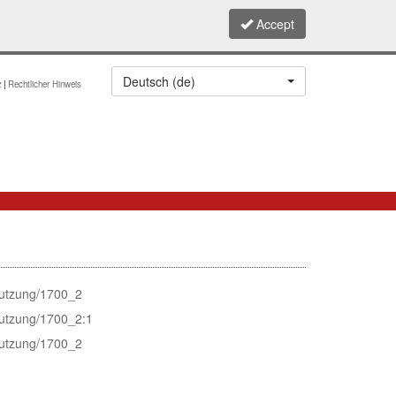
Accept
Deutsch (de)
z
Rechtlicher Hinweis
lNutzung/1700_2
lNutzung/1700_2:1
lNutzung/1700_2