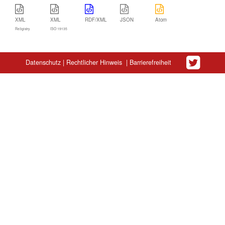
XML
XML
RDF/XML
JSON
Atom
Re3gistry
ISO 19135
Datenschutz
|
Rechtlicher Hinweis
|
Barrierefreiheit