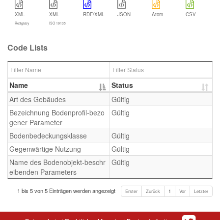
XML
XML
RDF/XML
JSON
Atom
CSV
Re3gistry
ISO 19135
Code Lists
Name
Status
Art des Gebäudes
Gültig
Bezeichnung Bodenprofil-bezo
Gültig
gener Parameter
Bodenbedeckungsklasse
Gültig
Gegenwärtige Nutzung
Gültig
Name des Bodenobjekt-beschr
Gültig
eibenden Parameters
1 bis 5 von 5 Einträgen werden angezeigt
Erster
Zurück
1
Vor
Letzter